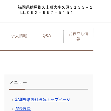
福岡県糟屋郡久山町大字久原３１３３－１
TEL.０９２－９５７－５１５１
お役立ち情
Q&A
求人情報
報
メニュー
宏洲整形外科医院トップページ
院長挨拶