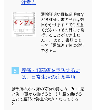
注意点
通院証明や骨折証明書な
ど各種証明書の発行は数
日かかりますのでご注意
ください（その日には発
行することができませ
ん）。 また、書類によ
って「通院終了後に発行
できる...
腰痛・頚部痛を予防するに
は。日常生活の注意事項
腰部痛の方へ 床の荷物の持ち方 Point 悪
い例 (腰から曲げると…) 1. 腰を曲げる
ことで腰部の負担が大きくなってくる
2....