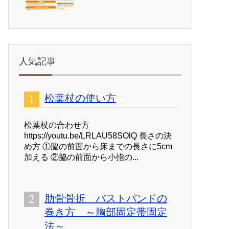
人気記事
松葉杖の使い方
松葉杖の合わせ方
https://youtu.be/LRLAU58SOlQ 長さの決
め方 ①脇の前面から床までの長さに5cm
加える ②脇の前面から小指の...
肋骨骨折 バストバンドの
巻き方 ～胸部固定帯固定
法～