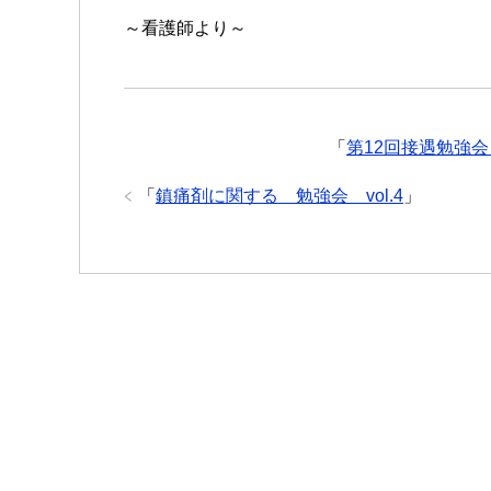
～看護師より～
「
第12回接遇勉強
「
鎮痛剤に関する 勉強会 vol.4
」