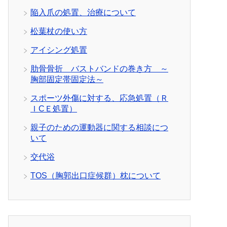
陥入爪の処置、治療について
松葉杖の使い方
アイシング処置
肋骨骨折 バストバンドの巻き方 ～
胸部固定帯固定法～
スポーツ外傷に対する、応急処置（Ｒ
ＩCＥ処置）
親子のための運動器に関する相談につ
いて
交代浴
TOS（胸郭出口症候群）枕について