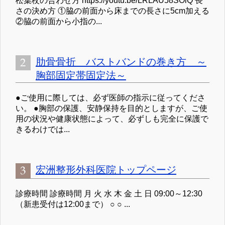
松葉杖の合わせ方 https://youtu.be/LRLAU58SOlQ 長
さの決め方 ①脇の前面から床までの長さに5cm加える
②脇の前面から小指の...
肋骨骨折 バストバンドの巻き方 ～
胸部固定帯固定法～
●ご使用に際しては、必ず医師の指示に従ってくださ
い。 ●胸部の保護、安静保持を目的としますが、ご使
用の状況や健康状態によって、必ずしも完全に保護で
きるわけでは...
宏洲整形外科医院トップページ
診療時間 診療時間 月 火 水 木 金 土 日 09:00～12:30
（新患受付は12:00まで） ○ ○ ...