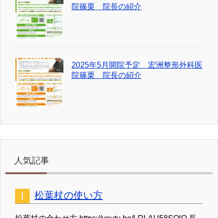
院篠栗 院長の紹介
2025年5月開院予定 宏洲整形外科医
院篠栗 院長の紹介
人気記事
松葉杖の使い方