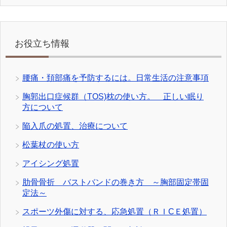
お役立ち情報
腰痛・頚部痛を予防するには。日常生活の注意事項
胸郭出口症候群（TOS)枕の使い方。 正しい眠り
方について
陥入爪の処置、治療について
松葉杖の使い方
アイシング処置
肋骨骨折 バストバンドの巻き方 ～胸部固定帯固
定法～
スポーツ外傷に対する、応急処置（ＲＩCＥ処置）