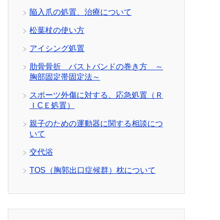
陥入爪の処置、治療について
松葉杖の使い方
アイシング処置
肋骨骨折 バストバンドの巻き方 ～
胸部固定帯固定法～
スポーツ外傷に対する、応急処置（Ｒ
ＩCＥ処置）
親子のための運動器に関する相談につ
いて
交代浴
TOS（胸郭出口症候群）枕について