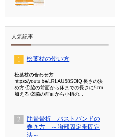
人気記事
松葉杖の使い方
松葉杖の合わせ方
https://youtu.be/LRLAU58SOlQ 長さの決
め方 ①脇の前面から床までの長さに5cm
加える ②脇の前面から小指の...
肋骨骨折 バストバンドの
巻き方 ～胸部固定帯固定
法～