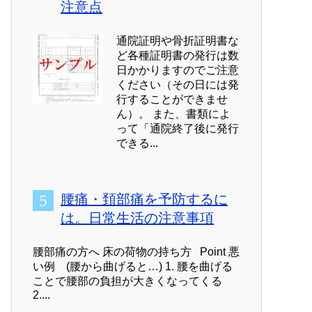
注意点
通院証明や骨折証明書な
ど各種証明書の発行は数
日かかりますのでご注意
ください（その日には発
行することができませ
ん）。 また、書類によ
って「通院終了後に発行
できる...
腰痛・頚部痛を予防するに
は。日常生活の注意事項
腰部痛の方へ 床の荷物の持ち方 Point 悪
い例 (腰から曲げると…) 1. 腰を曲げる
ことで腰部の負担が大きくなってくる
2....