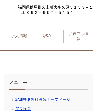
福岡県糟屋郡久山町大字久原３１３３－１
TEL.０９２－９５７－５１５１
お役立ち情
Q&A
求人情報
報
メニュー
宏洲整形外科医院トップページ
院長挨拶