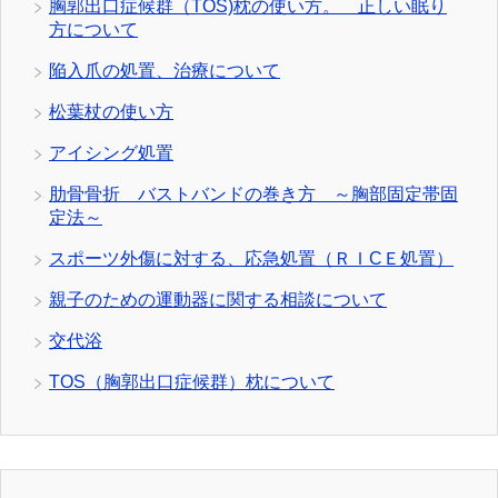
胸郭出口症候群（TOS)枕の使い方。 正しい眠り
方について
陥入爪の処置、治療について
松葉杖の使い方
アイシング処置
肋骨骨折 バストバンドの巻き方 ～胸部固定帯固
定法～
スポーツ外傷に対する、応急処置（ＲＩCＥ処置）
親子のための運動器に関する相談について
交代浴
TOS（胸郭出口症候群）枕について