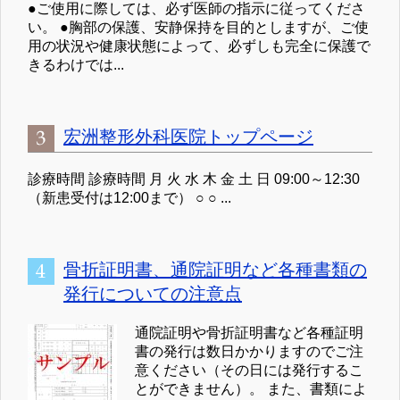
●ご使用に際しては、必ず医師の指示に従ってくださ
い。 ●胸部の保護、安静保持を目的としますが、ご使
用の状況や健康状態によって、必ずしも完全に保護で
きるわけでは...
宏洲整形外科医院トップページ
診療時間 診療時間 月 火 水 木 金 土 日 09:00～12:30
（新患受付は12:00まで） ○ ○ ...
骨折証明書、通院証明など各種書類の
発行についての注意点
通院証明や骨折証明書など各種証明
書の発行は数日かかりますのでご注
意ください（その日には発行するこ
とができません）。 また、書類によ