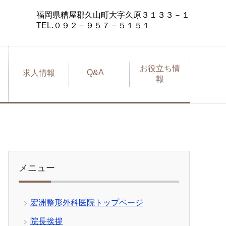
福岡県糟屋郡久山町大字久原３１３３－１
TEL.０９２－９５７－５１５１
お役立ち情
Q&A
求人情報
報
メニュー
宏洲整形外科医院トップページ
院長挨拶