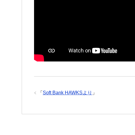
「
Soft Bank HAWKSより
」