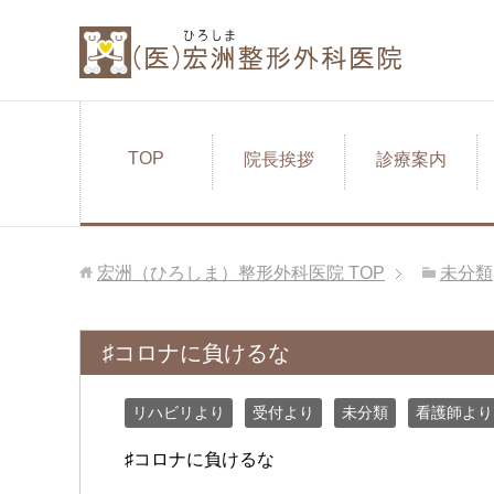
TOP
院長挨拶
診療案内
宏洲（ひろしま）整形外科医院
TOP
未分類
♯コロナに負けるな
リハビリより
受付より
未分類
看護師より
♯コロナに負けるな