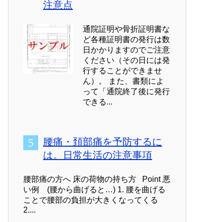
注意点
通院証明や骨折証明書な
ど各種証明書の発行は数
日かかりますのでご注意
ください（その日には発
行することができませ
ん）。 また、書類によ
って「通院終了後に発行
できる...
腰痛・頚部痛を予防するに
は。日常生活の注意事項
腰部痛の方へ 床の荷物の持ち方 Point 悪
い例 (腰から曲げると…) 1. 腰を曲げる
ことで腰部の負担が大きくなってくる
2....