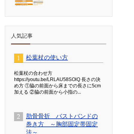
人気記事
松葉杖の使い方
松葉杖の合わせ方
https://youtu.be/LRLAU58SOlQ 長さの決
め方 ①脇の前面から床までの長さに5cm
加える ②脇の前面から小指の...
肋骨骨折 バストバンドの
巻き方 ～胸部固定帯固定
法～