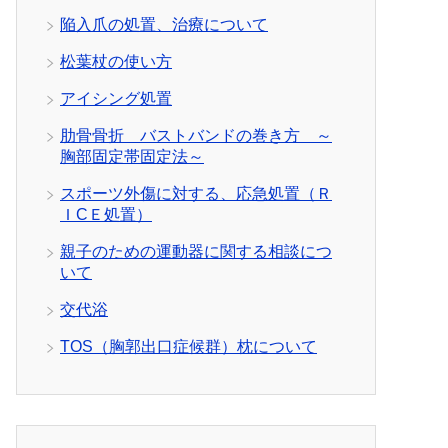
陥入爪の処置、治療について
松葉杖の使い方
アイシング処置
肋骨骨折 バストバンドの巻き方 ～
胸部固定帯固定法～
スポーツ外傷に対する、応急処置（Ｒ
ＩCＥ処置）
親子のための運動器に関する相談につ
いて
交代浴
TOS（胸郭出口症候群）枕について