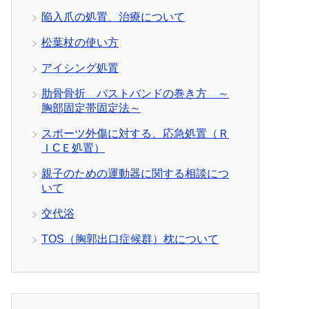
陥入爪の処置、治療について
松葉杖の使い方
アイシング処置
肋骨骨折 バストバンドの巻き方 ～
胸部固定帯固定法～
スポーツ外傷に対する、応急処置（Ｒ
ＩCＥ処置）
親子のための運動器に関する相談につ
いて
交代浴
TOS（胸郭出口症候群）枕について