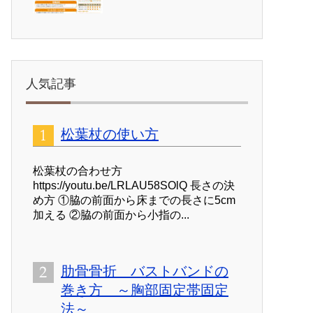
人気記事
松葉杖の使い方
松葉杖の合わせ方
https://youtu.be/LRLAU58SOlQ 長さの決
め方 ①脇の前面から床までの長さに5cm
加える ②脇の前面から小指の...
肋骨骨折 バストバンドの
巻き方 ～胸部固定帯固定
法～