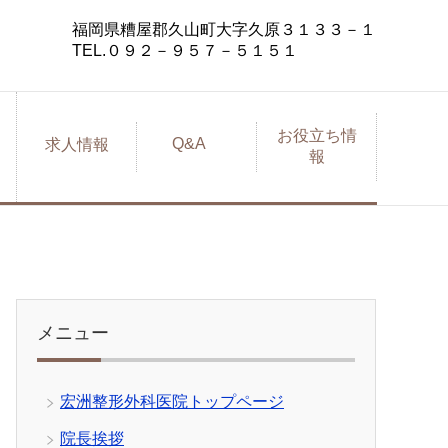
福岡県糟屋郡久山町大字久原３１３３－１
TEL.０９２－９５７－５１５１
お役立ち情
Q&A
求人情報
報
メニュー
宏洲整形外科医院トップページ
院長挨拶