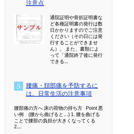
注意点
通院証明や骨折証明書な
ど各種証明書の発行は数
日かかりますのでご注意
ください（その日には発
行することができませ
ん）。 また、書類によ
って「通院終了後に発行
できる...
腰痛・頚部痛を予防するに
は。日常生活の注意事項
腰部痛の方へ 床の荷物の持ち方 Point 悪
い例 (腰から曲げると…) 1. 腰を曲げる
ことで腰部の負担が大きくなってくる
2....