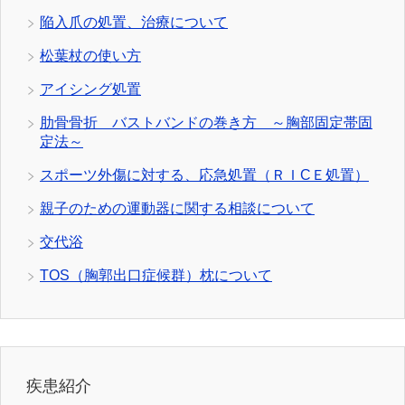
陥入爪の処置、治療について
松葉杖の使い方
アイシング処置
肋骨骨折 バストバンドの巻き方 ～胸部固定帯固
定法～
スポーツ外傷に対する、応急処置（ＲＩCＥ処置）
親子のための運動器に関する相談について
交代浴
TOS（胸郭出口症候群）枕について
疾患紹介