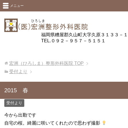
メニュー
福岡県糟屋郡久山町大字久原３１３３－１
TEL.０９２－９５７－５１５１
宏洲（ひろしま）整形外科医院
TOP
受付より
2015 春
受付より
今から出勤です
自宅の桜。綺麗に咲いてくれたので思わず撮影