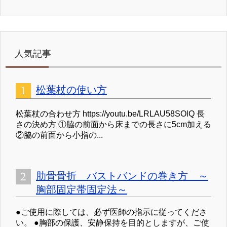
人気記事
松葉杖の使い方
松葉杖の合わせ方 https://youtu.be/LRLAU58SOlQ 長
さの決め方 ①脇の前面から床までの長さに5cm加える
②脇の前面から小指の...
肋骨骨折 バストバンドの巻き方 ～
胸部固定帯固定法～
●ご使用に際しては、必ず医師の指示に従ってくださ
い。 ●胸部の保護、安静保持を目的としますが、ご使