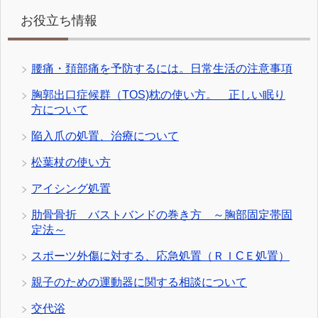
お役立ち情報
腰痛・頚部痛を予防するには。日常生活の注意事項
胸郭出口症候群（TOS)枕の使い方。 正しい眠り
方について
陥入爪の処置、治療について
松葉杖の使い方
アイシング処置
肋骨骨折 バストバンドの巻き方 ～胸部固定帯固
定法～
スポーツ外傷に対する、応急処置（ＲＩCＥ処置）
親子のための運動器に関する相談について
交代浴