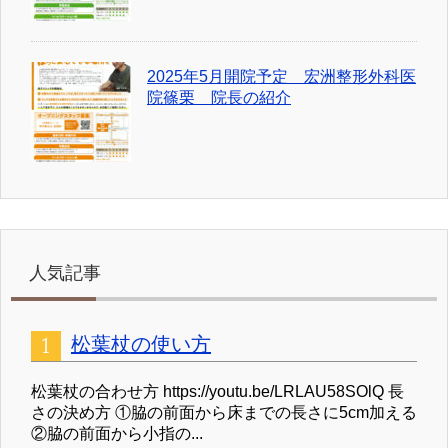
2025年5月開院予定 宏洲整形外科医
院篠栗 院長の紹介
人気記事
松葉杖の使い方
松葉杖の合わせ方 https://youtu.be/LRLAU58SOlQ 長
さの決め方 ①脇の前面から床までの長さに5cm加える
②脇の前面から小指の...